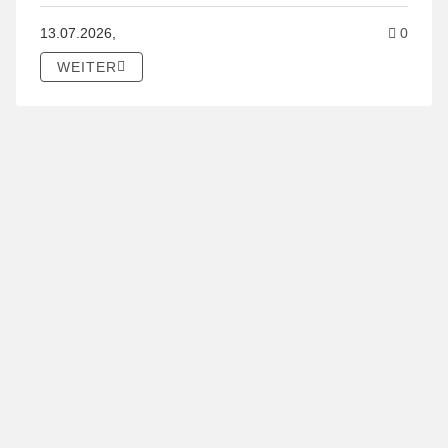
Kommen
13.07.2026,
0
WEITER