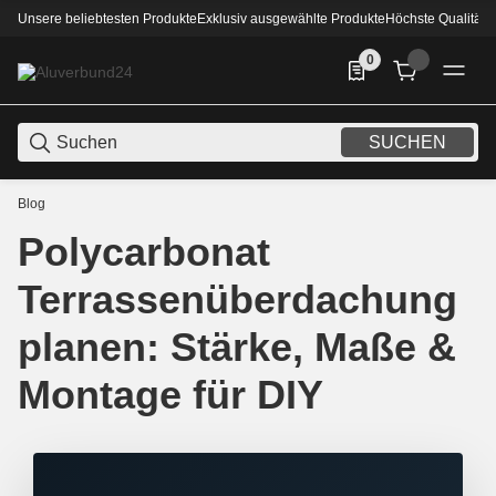
Unsere beliebtesten Produkte
Exklusiv ausgewählte Produkte
Höchste Qualität
0
0 Produkte in der List
SUCHEN
Blog
Polycarbonat
Terrassenüberdachung
planen: Stärke, Maße &
Montage für DIY