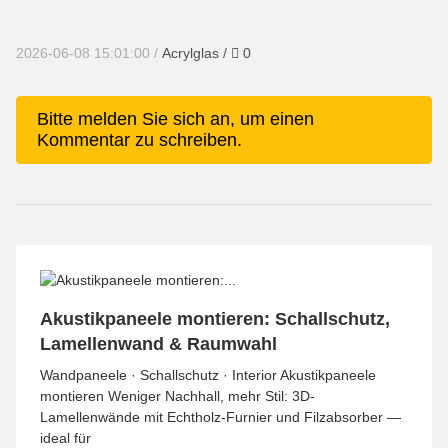
Kommentare
2026-06-08 15:01:00
/
Acrylglas
/
0
x
Bitte melden Sie sich an, um einen
Kommentar zu schreiben.
Akustikpaneele montieren: Schallschutz,
Lamellenwand & Raumwahl
Wandpaneele · Schallschutz · Interior Akustikpaneele
montieren Weniger Nachhall, mehr Stil: 3D-
Lamellenwände mit Echtholz-Furnier und Filzabsorber —
ideal für