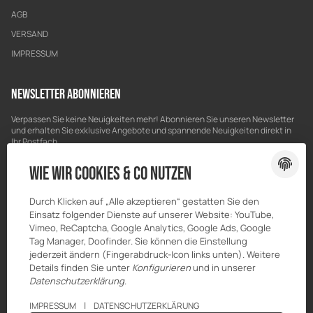
AGB
VERSAND
IMPRESSUM
Newsletter Abonnieren
Verpassen Sie keine Neuigkeiten mehr! Abonnieren Sie unseren Newsletter
und erhalten Sie exklusive Angebote und spannende Neuigkeiten direkt in
Ihr Postfach.
Bitte senden Sie mir entsprechend Ihrer
Datenschutzerklärung
regelmäßig
Wie wir Cookies & Co nutzen
und jederzeit widerruflich Informationen zu Ihrem Produktsortiment per E-
Mail zu.
Durch Klicken auf „Alle akzeptieren“ gestatten Sie den
E-Mail-Adresse
ABONNIEREN
Einsatz folgender Dienste auf unserer Website: YouTube,
Vimeo, ReCaptcha, Google Analytics, Google Ads, Google
Tag Manager, Doofinder. Sie können die Einstellung
jederzeit ändern (Fingerabdruck-Icon links unten). Weitere
Details finden Sie unter
Konfigurieren
und in unserer
Datenschutzerklärung
.
|
IMPRESSUM
DATENSCHUTZERKLÄRUNG