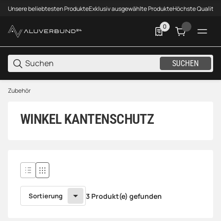
Unsere beliebtesten Produkte
Exklusiv ausgewählte Produkte
Höchste Qualität
0
0 Produkte in der List
SUCHEN
Zubehör
WINKEL KANTENSCHUTZ
Sortierung
3 Produkt(e) gefunden