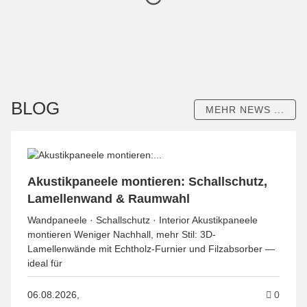
BLOG
MEHR NEWS ...
Akustikpaneele montieren: Schallschutz,
Lamellenwand & Raumwahl
Wandpaneele · Schallschutz · Interior Akustikpaneele
montieren Weniger Nachhall, mehr Stil: 3D-
Lamellenwände mit Echtholz-Furnier und Filzabsorber —
ideal für
Komme
06.08.2026,
0