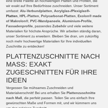
eine breite Palette an hochwertigen Platten und Profilen, die
wir exakt auf Ihre Bedürfnisse zuschneiden. Unser Sortiment
umfasst:
Alu-Verbundplatten
,
Acrylglas
-/
Plexiglas
®-
Platten
,
HPL-Platten
,
Polycarbonat-Platten
,
Exolon® made
of Makrolon®
,
PVC-Wandpaneele
,
Aluminium-Profile
,
Fassadenprofile
, passendes
Zubehör
und viele weitere
Materialien für höchste Ansprüche. Wir arbeiten ständig daran,
unser Sortiment zu erweitern. Bleiben Sie dran, um zukünftig
noch mehr hochwertige Materialien für Ihre individuellen
Zuschnitte zu entdecken!
PLATTENZUSCHNITTE NACH
MASS: EXAKT Z
UGESCHNITTEN FÜR IHRE I
DEEN
Vergessen Sie mühsames Zuschneiden und
Materialverschnitt! Bei uns erhalten Sie
Plattenzuschnitte
nach Maß
, die perfekt passen. Teilen Sie uns einfach Ihre
gewünschten Maße und Formen mit, und wir kümmern uns
um den präzisen Zuschnitt.