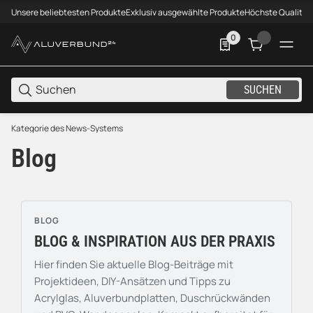
Unsere beliebtesten Produkte
Exklusiv ausgewählte Produkte
Höchste Qualität
0
0 Produkte in der List
SUCHEN
Kategorie des News-Systems
Blog
BLOG
BLOG & INSPIRATION AUS DER PRAXIS
Hier finden Sie aktuelle Blog-Beiträge mit
Projektideen, DIY-Ansätzen und Tipps zu
Acrylglas, Aluverbundplatten, Duschrückwänden