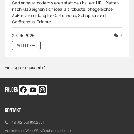
Gartenhaus modernisieren statt neu bauen: HPL-Platten
nach Maß eignen sich ideal als robuste, pflegeleichte
Außenverkleidung für Gartenhaus, Schuppen und
Gerätehaus. Erfahre,...
Komme
20.05.2026,
0
WEITER
Einträge insgesamt:
1
FOLGEN
Kontakt
+ 49 (02166) 8552551
Hocksteiner Weg. 99, Mönchengladbach