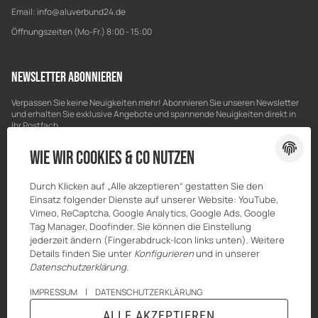
Email:
info@aluverbund24.de
Öffnungszeiten (Mo-Fr.) 8:00 - 15:00
Newsletter Abonnieren
Verpassen Sie keine Neuigkeiten mehr! Abonnieren Sie unseren Newsletter
und erhalten Sie exklusive Angebote und spannende Neuigkeiten direkt in
Ihr Postfach.
Bitte senden Sie mir entsprechend Ihrer
Datenschutzerklärung
regelmäßig
Wie wir Cookies & Co nutzen
und jederzeit widerruflich Informationen zu Ihrem Produktsortiment per E-
Mail zu.
Durch Klicken auf „Alle akzeptieren“ gestatten Sie den
E-Mail-Adresse
ABONNIEREN
Einsatz folgender Dienste auf unserer Website: YouTube,
Vimeo, ReCaptcha, Google Analytics, Google Ads, Google
Tag Manager, Doofinder. Sie können die Einstellung
jederzeit ändern (Fingerabdruck-Icon links unten). Weitere
Details finden Sie unter
Konfigurieren
und in unserer
Datenschutzerklärung
.
|
IMPRESSUM
DATENSCHUTZERKLÄRUNG
ALLE AKZEPTIEREN