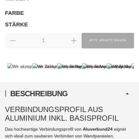
FARBE
wählen
Bitte wählen Sie eine Variation.
STÄRKE
wählen
Bitte wählen Sie eine Variation.
BITTE VARIANTE WÄHLEN
BESCHREIBUNG
VERBINDUNGSPROFIL AUS
ALUMINIUM INKL. BASISPROFIL
Das hochwertige Verbindungsprofil von
Aluverbund24
eignet
sich ideal zum sauberen Verbinden von Wandpaneelen,