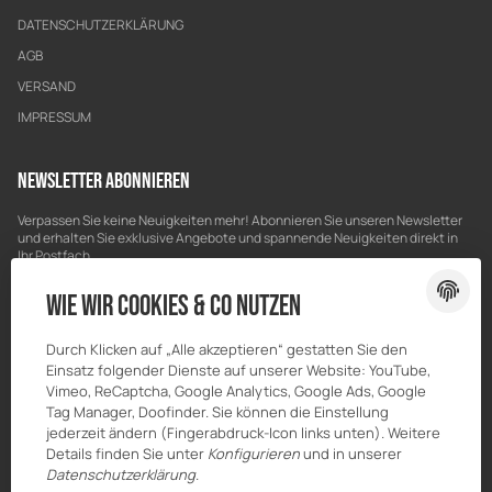
DATENSCHUTZERKLÄRUNG
AGB
VERSAND
IMPRESSUM
Newsletter Abonnieren
Verpassen Sie keine Neuigkeiten mehr! Abonnieren Sie unseren Newsletter
und erhalten Sie exklusive Angebote und spannende Neuigkeiten direkt in
Ihr Postfach.
Bitte senden Sie mir entsprechend Ihrer
Datenschutzerklärung
regelmäßig
Wie wir Cookies & Co nutzen
und jederzeit widerruflich Informationen zu Ihrem Produktsortiment per E-
Mail zu.
Durch Klicken auf „Alle akzeptieren“ gestatten Sie den
E-Mail-Adresse
ABONNIEREN
Einsatz folgender Dienste auf unserer Website: YouTube,
Vimeo, ReCaptcha, Google Analytics, Google Ads, Google
Tag Manager, Doofinder. Sie können die Einstellung
jederzeit ändern (Fingerabdruck-Icon links unten). Weitere
Details finden Sie unter
Konfigurieren
und in unserer
Datenschutzerklärung
.