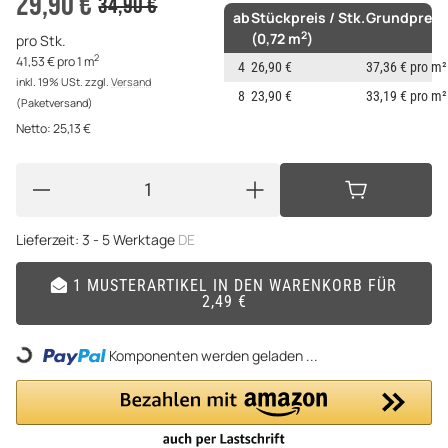
29,90 €
34,90 €
ab
Stückpreis / Stk.
Grundpreis
2
(0,72 m
)
pro Stk.
2
41,53 € pro 1 m
4
26,90 €
37,36 € pro m²
inkl. 19% USt.
zzgl.
Versand
8
23,90 €
33,19 € pro m²
(Paketversand)
Netto:
25,13 €
Lieferzeit:
3 - 5 Werktage
DE
1 MUSTERARTIKEL IN DEN WARENKORB FÜR
2,49 €
Loading...
Komponenten werden geladen ...