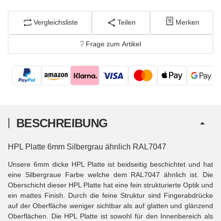
100x Balkonschrauben-Set Kopf 16mm mit
Vergleichsliste
Teilen
Merken
Gewindehülse Kopflackierung
Frage zum Artikel
151,03 €
−
+
inkl. 19% USt. zzgl.
Versand
(Paketversand)
BESCHREIBUNG
HPL Platte 6mm Silbergrau ähnlich RAL7047
Unsere 6mm dicke HPL Platte ist beidseitig beschichtet und hat
eine
Silbergraue
Farbe welche dem RAL7047 ähnlich ist. Die
Oberschicht dieser
HPL Platte hat eine fein strukturierte Optik und
ein mattes Finish. Durch die feine Struktur sind Fingerabdrücke
auf der Oberfläche weniger sichtbar als auf glatten und glänzend
Oberflächen. Die HPL Platte
ist sowohl für den Innenbereich als