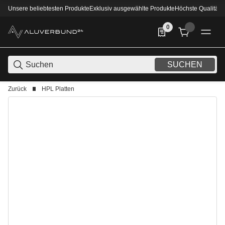
Unsere beliebtesten Produkte
Exklusiv ausgewählte Produkte
Höchste Qualität
0
0 Produkte in der List
SUCHEN
Zurück
HPL Platten