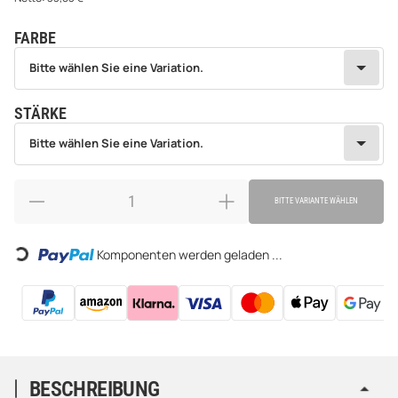
FARBE
wählen
Bitte wählen Sie eine Variation.
Bitte wählen Sie eine Variation.
STÄRKE
wählen
Bitte wählen Sie eine Variation.
Bitte wählen Sie eine Variation.
BITTE VARIANTE WÄHLEN
Loading...
Komponenten werden geladen ...
BESCHREIBUNG