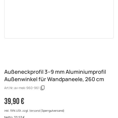
Außeneckprofil 3–9 mm Aluminiumprofil
Außenwinkel für Wandpaneele, 260 cm
Art.Nr.:
av-mek-960-961
39,90 €
inkl. 19% USt.
zzgl.
Versand
(Sperrgutversand)
Netto:
33,53 €