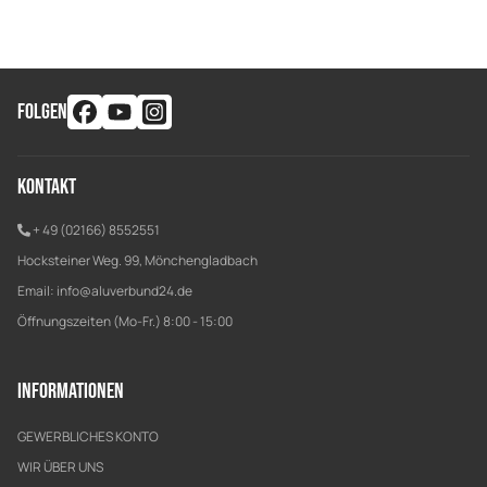
FOLGEN
Kontakt
+ 49 (02166) 8552551
Hocksteiner Weg. 99, Mönchengladbach
Email:
info@aluverbund24.de
Öffnungszeiten (Mo-Fr.) 8:00 - 15:00
Informationen
GEWERBLICHES KONTO
WIR ÜBER UNS