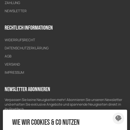
ZAHLUNG
NEWSLETTER
Rechtlich Informationen
WIDERRUFSRECHT
DATENSCHUTZERKLÄRUNG
AGB
VERSAND
IMPRESSUM
Newsletter Abonnieren
Verpassen Sie keine Neuigkeiten mehr! Abonnieren Sie unseren Newsletter
und erhalten Sie exklusive Angebote und spannende Neuigkeiten direkt in
Ihr Postfach.
Bitte senden Sie mir entsprechend Ihrer
Datenschutzerklärung
regelmäßig
Wie wir Cookies & Co nutzen
und jederzeit widerruflich Informationen zu Ihrem Produktsortiment per E-
Mail zu.