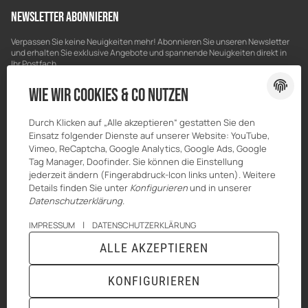
Newsletter Abonnieren
Verpassen Sie keine Neuigkeiten mehr! Abonnieren Sie unseren Newsletter
und erhalten Sie exklusive Angebote und spannende Neuigkeiten direkt in
Ihr Postfach.
Bitte senden Sie mir entsprechend Ihrer
Datenschutzerklärung
regelmäßig
Wie wir Cookies & Co nutzen
und jederzeit widerruflich Informationen zu Ihrem Produktsortiment per E-
Mail zu.
Durch Klicken auf „Alle akzeptieren“ gestatten Sie den
E-Mail-Adresse
ABONNIEREN
Einsatz folgender Dienste auf unserer Website: YouTube,
Vimeo, ReCaptcha, Google Analytics, Google Ads, Google
Tag Manager, Doofinder. Sie können die Einstellung
jederzeit ändern (Fingerabdruck-Icon links unten). Weitere
Details finden Sie unter
Konfigurieren
und in unserer
Datenschutzerklärung
.
|
IMPRESSUM
DATENSCHUTZERKLÄRUNG
ALLE AKZEPTIEREN
* Alle Preise inkl. gesetzlicher USt., zzgl.
Versand
KONFIGURIEREN
Powered by
JTL-Shop
|
TECHNIK JTL-Shop Template
VERTRAG WIDERRUFEN