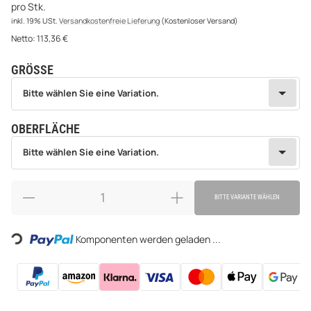
pro Stk.
inkl. 19% USt.
Versandkostenfreie Lieferung
(Kostenloser Versand)
Netto:
113,36 €
GRÖSSE
wählen
Bitte wählen Sie eine Variation.
Bitte wählen Sie eine Variation.
OBERFLÄCHE
wählen
Bitte wählen Sie eine Variation.
Bitte wählen Sie eine Variation.
BITTE VARIANTE WÄHLEN
Loading...
Komponenten werden geladen ...