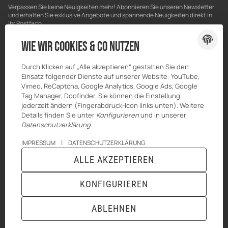
Verpassen Sie keine Neuigkeiten mehr! Abonnieren Sie unseren Newsletter
und erhalten Sie exklusive Angebote und spannende Neuigkeiten direkt in
Ihr Postfach.
Bitte senden Sie mir entsprechend Ihrer
Datenschutzerklärung
regelmäßig
Wie wir Cookies & Co nutzen
und jederzeit widerruflich Informationen zu Ihrem Produktsortiment per E-
Mail zu.
Durch Klicken auf „Alle akzeptieren“ gestatten Sie den
E-Mail-Adresse
ABONNIEREN
Einsatz folgender Dienste auf unserer Website: YouTube,
Vimeo, ReCaptcha, Google Analytics, Google Ads, Google
Tag Manager, Doofinder. Sie können die Einstellung
jederzeit ändern (Fingerabdruck-Icon links unten). Weitere
Details finden Sie unter
Konfigurieren
und in unserer
Datenschutzerklärung
.
|
IMPRESSUM
DATENSCHUTZERKLÄRUNG
ALLE AKZEPTIEREN
* Alle Preise inkl. gesetzlicher USt., zzgl.
Versand
KONFIGURIEREN
Powered by
JTL-Shop
|
TECHNIK JTL-Shop Template
VERTRAG WIDERRUFEN
ABLEHNEN
ANMELDEN
MENÜ
WARENKORB