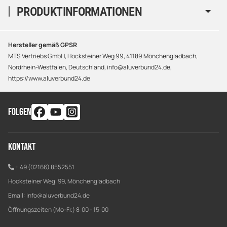
PRODUKTINFORMATIONEN
Hersteller gemäß GPSR
MTS Vertriebs GmbH, Hocksteiner Weg 99, 41189 Mönchengladbach,
Nordrhein-Westfalen, Deutschland, info@aluverbund24.de,
https://www.aluverbund24.de
FOLGEN
Kontakt
+ 49 (02166) 8552551
Hocksteiner Weg. 99, Mönchengladbach
Email:
info@aluverbund24.de
Öffnungszeiten (Mo-Fr.) 8:00 - 15:00