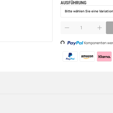
AUSFÜHRUNG
wählen
Bitte wählen Sie eine Variation.
Bitte wählen Sie eine Variation
Loading...
Komponenten werd