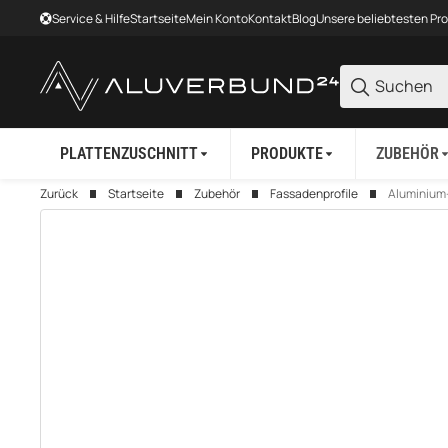
Service & Hilfe
Startseite
Mein Konto
Kontakt
Blog
Unsere beliebtesten Pr
PLATTENZUSCHNITT
PRODUKTE
ZUBEHÖR
Zurück
Startseite
Zubehör
Fassadenprofile
Aluminium