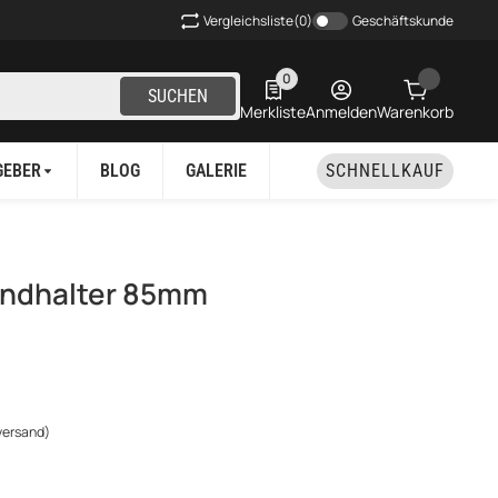
Vergleichsliste
(0)
Geschäftskunde
0
0 Produkte in der Liste
SUCHEN
Merkliste
Anmelden
Warenkorb
GEBER
BLOG
GALERIE
SCHNELLKAUF
ndhalter 85mm
versand)