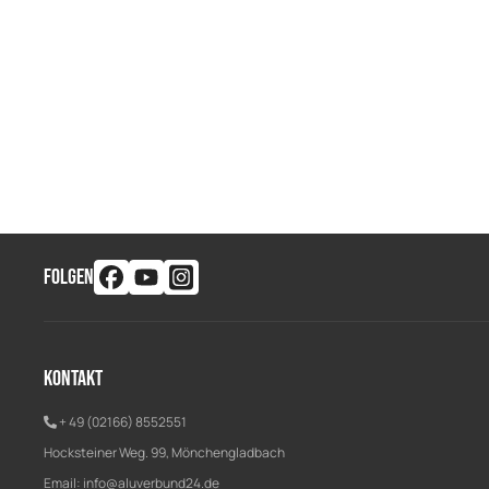
FOLGEN
Kontakt
+ 49 (02166) 8552551
Hocksteiner Weg. 99, Mönchengladbach
Email:
info@aluverbund24.de