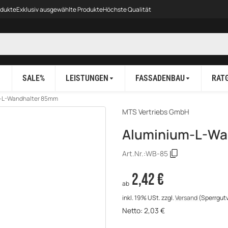
odukte
Exklusiv ausgewählte Produkte
Höchste Qualität
SALE%
LEISTUNGEN
FASSADENBAU
RAT
-L-Wandhalter 85mm
MTS Vertriebs GmbH
Aluminium-L-Wa
Art.Nr.:
WB-85
2,42 €
ab
inkl. 19% USt.
zzgl.
Versand
(Sperrgut
Netto:
2,03 €